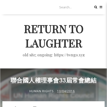
RETURN TO
LAUGHTER
old site; ongoing: https://twngo.xyz
聯合國人權理事會33屆常會總結
HUMAN RIGHTS
10/04/2016