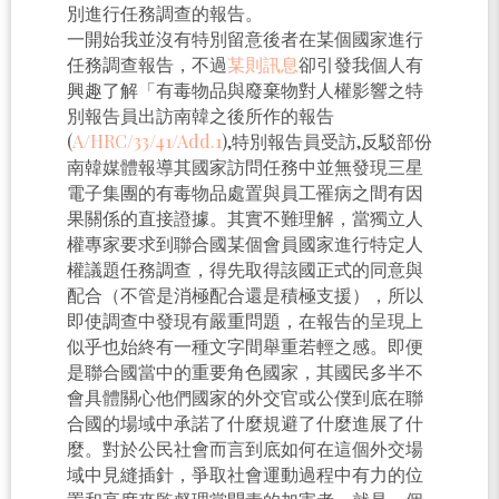
別進行任務調查的報告。
一開始我並沒有特別留意後者在某個國家進行
任務調查報告，不過
某則訊息
卻引發我個人有
興趣了解「有毒物品與廢棄物對人權影響之特
別報告員出訪南韓之後所作的報告
(
A/HRC/33/41/Add.1
),特別報告員受訪,反駁部份
南韓媒體報導其國家訪問任務中並無發現三星
電子集團的有毒物品處置與員工罹病之間有因
果關係的直接證據。其實不難理解，當獨立人
權專家要求到聯合國某個會員國家進行特定人
權議題任務調查，得先取得該國正式的同意與
配合（不管是消極配合還是積極支援），所以
即使調查中發現有嚴重問題，在報告的呈現上
似乎也始終有一種文字間舉重若輕之感。即便
是聯合國當中的重要角色國家，其國民多半不
會具體關心他們國家的外交官或公僕到底在聯
合國的場域中承諾了什麼規避了什麼進展了什
麼。對於公民社會而言到底如何在這個外交場
域中見縫插針，爭取社會運動過程中有力的位