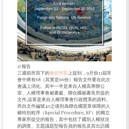
1) 報告
三週前所寫下的
會前預覧
上提到，9月份33屆常
會中將有68（其實是66份）報告文件要在此次
會議上消化。其中一半是來自人權高專辦公
室、人權理事會祕書處、聯合國祕書長所提的
文件,這算是來自人權理事會行政體系的資料。
而自文件編號40之後則為聯合國憲章保障的人
權特別程序（Special Procedure, SP）的獨立
專家所提交的報告，其中包括了國別人權狀況
的調查、主題議題型報告員的報告及其出訪國