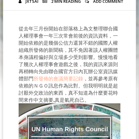
JXTSAI
2 MIN
READING
ADD COMMENT
從去年三月份開始在部落格上為文整理聯合國
人權理事會一年三次常會前後的資訊資料，一
開始依賴的是幾個公信力還算不錯的國際人權
組織所發佈的新聞稿，其不免因著該人權團體
本身議程偏好與立場多少受到影響。慢慢地看
了幾次人權理事會遊戲之後，我的資訊來源則
再稍轉向先由聯合國官方日內瓦辦公室資訊媒
體部門
所發佈的會議簡要記錄
，並再參考原有
依賴的ＮＧＯ訊息作為比對。但我明明就是超
討厭外交政治的東西，真不知道為什麼要花時
間來作中文摘要,真是氣死自己。