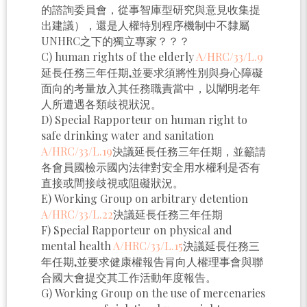
的諮詢委員會，從事智庫型研究與意見收集提
出建議），還是人權特別程序機制中不隸屬
UNHRC之下的獨立專家？？？
C) human rights of the elderly
A/HRC/33/L.9
延長任務三年任期,並要求須將性別與身心障礙
面向的考量放入其任務職責當中，以闡明老年
人所遭遇各類歧視狀況。
D) Special Rapporteur on human right to
safe drinking water and sanitation
A/HRC/33/L.19
決議延長任務三年任期，並籲請
各會員國檢示國內法律對安全用水權利是否有
直接或間接歧視或阻礙狀況。
E) Working Group on arbitrary detention
A/HRC/33/L.22
決議延長任務三年任期
F) Special Rapporteur on physical and
mental health
A/HRC/33/L.15
決議延長任務三
年任期,並要求健康權報告肙向人權理事會與聯
合國大會提交其工作活動年度報告。
G) Working Group on the use of mercenaries