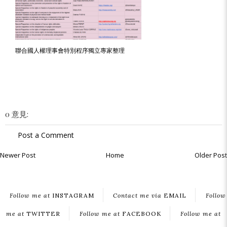
聯合國人權理事會特別程序獨立專家整理
0 意見:
Post a Comment
Newer Post
Home
Older Post
Follow me at
INSTAGRAM
Contact me via
EMAIL
Follow
me at
TWITTER
Follow me at
FACEBOOK
Follow me at