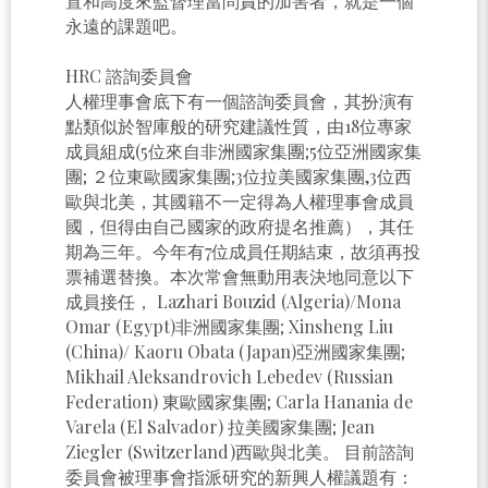
置和高度來監督理當問責的加害者，就是一個
永遠的課題吧。
HRC 諮詢委員會
人權理事會底下有一個諮詢委員會，其扮演有
點類似於智庫般的研究建議性質，由18位專家
成員組成(5位來自非洲國家集團;5位亞洲國家集
團; ２位東歐國家集團;3位拉美國家集團,3位西
歐與北美，其國籍不一定得為人權理事會成員
國，但得由自己國家的政府提名推薦），其任
期為三年。今年有7位成員任期結束，故須再投
票補選替換。本次常會無動用表決地同意以下
成員接任， Lazhari Bouzid (Algeria)/Mona
Omar (Egypt)非洲國家集團; Xinsheng Liu
(China)/ Kaoru Obata (Japan)亞洲國家集團;
Mikhail Aleksandrovich Lebedev (Russian
Federation) 東歐國家集團; Carla Hanania de
Varela (El Salvador) 拉美國家集團; Jean
Ziegler (Switzerland)西歐與北美。 目前諮詢
委員會被理事會指派研究的新興人權議題有：