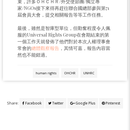
束，許多ＯＨＣＨＲ/外交使節團/獨立專
家/NGOs接下來得再趕往聯合國總部參與第71
屆會員大會，提交相關報告等等工作任務。
最後，雖然是智庫型單位，但勤奮程度令人佩
服的Universal Rights Group在會期結束的第
一個工作天就發佈了他們對於本次人權理事會
常會的
總體觀察報告
，其情可嘉，報告內容當
然也不能錯過。
human rights
OHCHR
UNHRC
Share:
Facebook
Twitter
Google Plus
Pinterest