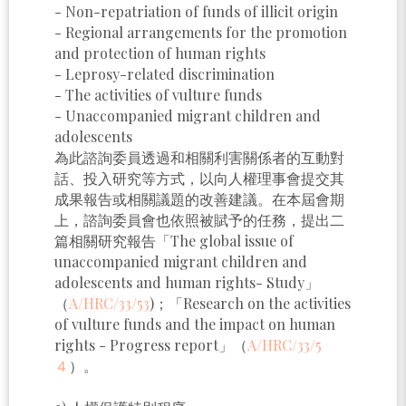
- Non-repatriation of funds of illicit origin
- Regional arrangements for the promotion
and protection of human rights
- Leprosy-related discrimination
- The activities of vulture funds
- Unaccompanied migrant children and
adolescents
為此諮詢委員透過和相關利害關係者的互動對
話、投入研究等方式，以向人權理事會提交其
成果報告或相關議題的改善建議。在本屆會期
上，諮詢委員會也依照被賦予的任務，提出二
篇相關研究報告「The global issue of
unaccompanied migrant children and
adolescents and human rights- Study」
（
A/HRC/33/53
)；「Research on the activities
of vulture funds and the impact on human
rights - Progress report」（
A/HRC/33/5
４
）。