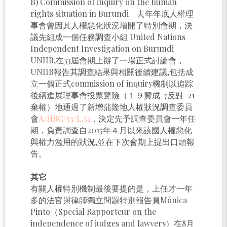
B) Commission of inquiry on the human
rights situation in Burundi 去年年底人權理
事會曾因其人權惡化狀況增開了特別會期，決
議先組成一個任務調查小組 United Nations
Independent Investigation on Burundi
UNIIB,在33屆會期上辦了一場正式討論會，
UNIIB報告其調查結果與相關後續建議,包括成
立一個正式commission of inquiry機制以追踪
後續進展理事會投票驚險（１９贊成-7反對-21
棄權）地通過了新增蒲隆地人權狀況調查委員
會
A/HRC/33/L.31
，決定先予調查委員會一年任
期，負責調查自2015年４月以來該國人權惡化
與權力濫用的狀況,並在下次會期上提出口頭報
告。
其它
有關人權特別機制最後要提的是，上任才一年
多的法官與律師獨立問題特別報告員Mónica
Pinto（Special Rapporteur on the
independence of judges and lawyers）在8月