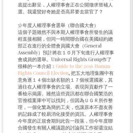
底提出辭呈，人權理事會正在公開徵求替補人
選。我還蠻好奇她是否高昇要去當官了？
3) 年度人權理事會選舉（聯合國大會）
這個子題雖然不與本期人權理事會所發生的議
程直接相關，但同一時間聯合國在美國紐約總
部正在進行的全體會員國大會（General
Assembly）預計將在１０月下旬進行人權理事
會成員的選舉。Universal Rights Group作了
很棒的一本介紹：
Guide to the 2016 Human
Rights Council Election
, 把五大地理集團中有
意角逐１４個出缺名額的１７個候選國家，其
過往在人權理事會的立場、表現與貢獻作了一
番檢示揭露。雖然這些資訊都在聯合國繁浩的
官僚檔案庫中可以找到，但因為ＵＧＲ所作整
理，一個化繁為簡的工夫，也讓原本不盡友善
的記錄成了較易消化接受的資訊。人權理事會
今年度的正規會期到此告一段落，但今年度聯
合國發生有關人權議題的討論與工作卻還沒結