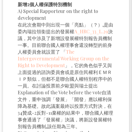
新增2個人權保護特別機制
A) Special Rapporteur on the right to
development
在此次會期中則出現一個「亮點」（？）,是由
委內瑞拉領銜提出的發展權
A_HRC_33_L.29
決
議，其中涉及了新增設發展權特別報告員機制
一事。目前聯合國人權理事會還沒轉型的前身
人權委員會就設置了 「
The
Intergovernmental Working Group on the
Right to Development
」，它的角色似乎又與
上面提過的諮詢委員會或是原住民權利ＥＭＲ
ＩＰ類似，但都不是聯合國人權特別程序中的
一員。在討論投票前夕歐盟與瑞士提出
Explanation of the Vote before the vote自清
文件，重申強調「發展」「開發」應以權利保
障為基礎。故此議案最終以投票方式對決，在
34贊成-2反對-11棄權的結果中，聯合國人權理
事會通過了「發展權」決議，將新設發展權特
別報告員機制,該任期為三年。