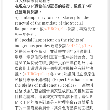
2) 人權保護特別程序
在現在ＳＰ職務任期延長的提案，通過了9項
任務延長決議：
A) contemporary forms of slavery for the
renewal of the mandate of the Special
Rapporteur：依
A/HRC/33/L.2
決議，再延長任
務三年任期。
B) Special Rapporteur on the rights of
indigenous peoples:通過決議
A/HRC/33/L.23
延長其三年任命期，並計畫在明年9月會期上
舉辦一場原住民權利宣言十週年的討論會。但
是除了延長現任特別報告員的三年任期外，本
次會期上還通過另一個與原住民權利有關的決
議：(
A/HRC/33/L.25
)依2009決議所成立節原住
民權利專家小組機制（Expert Mechanism on
the Rights of Indigenous Peoples），新增其
任務以協助聯合國會員家達成原住民權利宣言
目標之請求。這裏我實在有點搞不懂，這個Ｅ
ＭＲＩＰ的角色到底是人權理事會行政體系底
下的一個附屬委員會（其角色有點像前面提到