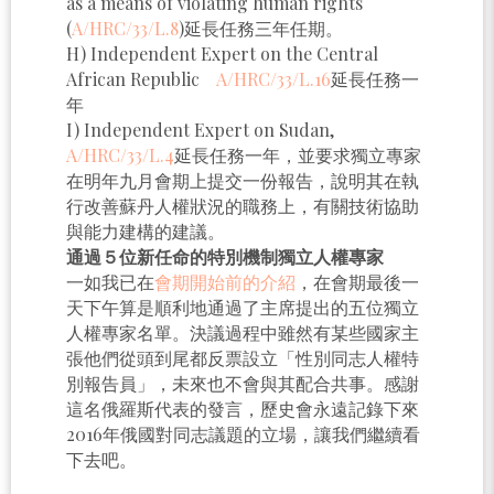
as a means of violating human rights
(
A/HRC/33/L.8
)延長任務三年任期。
H) Independent Expert on the Central
African Republic
A/HRC/33/L.16
延長任務一
年
I) Independent Expert on Sudan,
A/HRC/33/L.4
延長任務一年，並要求獨立專家
在明年九月會期上提交一份報告，說明其在執
行改善蘇丹人權狀況的職務上，有關技術協助
與能力建構的建議。
通過５位新任命的特別機制獨立人權專家
一如我已在
會期開始前的介紹
，在會期最後一
天下午算是順利地通過了主席提出的五位獨立
人權專家名單。決議過程中雖然有某些國家主
張他們從頭到尾都反票設立「性別同志人權特
別報告員」，未來也不會與其配合共事。感謝
這名俄羅斯代表的發言，歷史會永遠記錄下來
2016年俄國對同志議題的立場，讓我們繼續看
下去吧。