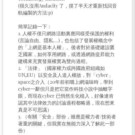
(很久沒用Audacity 了，摸了半天才重新找回音
軌編製的方法:p)
簡單記錄一下：
1. 人權不僅只網路活動裏應同樣受保護的權利
(言論自由、隱私....)，也包括了發展權概念中
的「上網是基本人權」。後者對於基礎建設匱
乏國家，如何享用網路，或透過網路提昇能力
建構來充實發展權實為雙向過程。
2. 「法律」（國家權力或跨國政府組織如
UN,EU）以安全及人道人權故，對「cyber」
space之介入（20年前初嚐上網滋味時，學到
cyber一辭但只是把它當作科技小說中抽離字
眼，而現在cyber 已悄然生化植入，好像連肯
認其中法律效力的討論過程都略過，現在想來
真是不可思議）
3. （有關「安全」部份，雖應是權力者/技術者
著重的關鍵，但我實在無能力深入了解此一部
份）