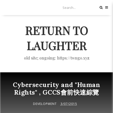
RETURN TO
LAUGHTER
old site; ongoing: https://twngo.xyz
Cybersecurity and "Human
Rights" , GCCS會前快速綜覽
DEVELOPMENT
3/07/2015