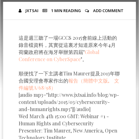
JXTSAI
1 MIN
READING
ADD COMMENT
這是週三聽了一場GCCS 2015會前線上活動的
錄音檔資料，其實從這裏才知道原來今年4月
荷蘭政府將在海牙舉辦第四屆"
Global
Conference on CyberSpace
"。
順便找了一下主講者Tim Maurer提及2013年聯
合國安理會專家作出的
報告（簡體中文版, 文
件編號A/68/98）
[audio mp3="http://www.jxtsai.info/blog/wp-
content/uploads/2015/03/cybersecurity-
and-humanrights.mp3"][/audio]
Wed March 4th 15:00 GMT: Webinar #1 -
Human Rights and Cybersecurity
Presenter: Tim Maurer, New America, Open
Technology Institute.