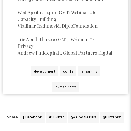
Wed April 1st 14:00 GMT: Webinar #6 -
Capacity-Building
Vladimir Radunović, DiploFoundation
Tue April 7th 14:00 GMT: Webinar #7 -
Privacy
Andrew Puddephatt, Global Partners Digital
development
dotlife
e-learning
human rights
Share:
Facebook
Twitter
Google Plus
Pinterest