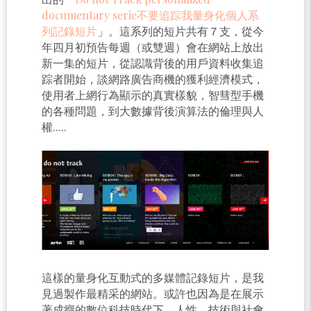
documentary serie不要追踪我量身化個人系
列記錄短片
」。這系列的短片共有７支，從今
年四月初預告每週（或雙週）會在網站上放出
新一集的短片，從認識背後的用戶資料收集追
踪者開始，談網路廣告商機的獲利經濟模式，
使用者上網行為顯示的真實樣貌，智彗型手機
的各種問題，到大數據背後演算法的倫理與人
權.....
這樣的量身化互動式的多媒體記錄短片，是我
見過製作最精采的網站。或許也因為是在展示
著成癮的數位科技時代下，人性，技術與社會