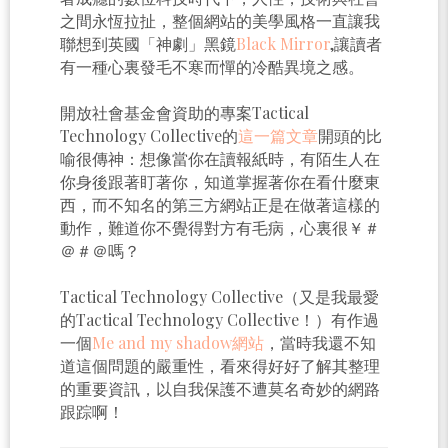
之間永恆拉扯，整個網站的美學風格一直讓我
聯想到英國「神劇」黑鏡
Black Mirror
,讓讀者
有一種心裏發毛不寒而憚的冷酷異境之感。
開放社會基金會資助的專案Tactical
Technology Collective的
這一篇文章
開頭的比
喻很傳神：想像當你在讀報紙時，有陌生人在
你身後跟著盯著你，知道掌握著你在看什麼東
西，而不知名的第三方網站正是在做著這樣的
動作，難道你不覺得對方有毛病，心裏很￥＃
＠＃＠嗎？
Tactical Technology Collective（又是我最愛
的Tactical Technology Collective！）有作過
一個
Me and my shadow網站
，當時我還不知
道這個問題的嚴重性，看來得好好了解其整理
的重要資訊，以自我保護不遭莫名奇妙的網路
跟踪啊！