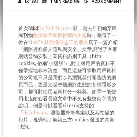
JXTSAI
1 MIN
READING
ADD COMMENT
首次聽聞
Do Not Track
一辭，是去年初編某民
團刊物
數位時代民權挑戰的主題
時，邀請了一
位在
MozTw社群擔任志工的朋友
寫了一篇介紹
「網路資料個人隱私與安全」文章,簡述了各家
網站普徧安裝上業資料識別工具（http
cookies, 俗稱"小甜餅"）,對上網用戶的資料不
僅掌握地非常清楚，而且這些可拿取用戶資料
的公司絕不只是我們以為瀏覧器打開造訪的網
頁而已，更是支起整個網路生態的各種隱形公
司，都可對使用者資料分一杯羹。如果一般使
用者沒耐心看長篇文章中不免有些技術字眼的
說明，倒是可以看看FireFox支持的
「
lightbeam
」瀏覧器外掛專案以及其拍攝的
短片，視覺地了解第三方cookies 發送的真實
狀態。