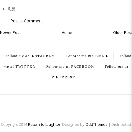
0 意見:
Post a Comment
Newer Post
Home
Older Post
Follow me at
INSTAGRAM
Contact me via
EMAIL
Follow
me at
TWITTER
Follow me at
FACEBOOK
Follow me at
PINTEREST
Copyright 2014
Return to laughter
. Designed by
OddThemes
| Distributed