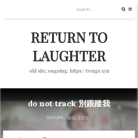
RETURN TO
LAUGHTER
old site; ongoing: https://twngo.xyz
do not track 別跟蹤我
DOTLIFE
6/02/2015