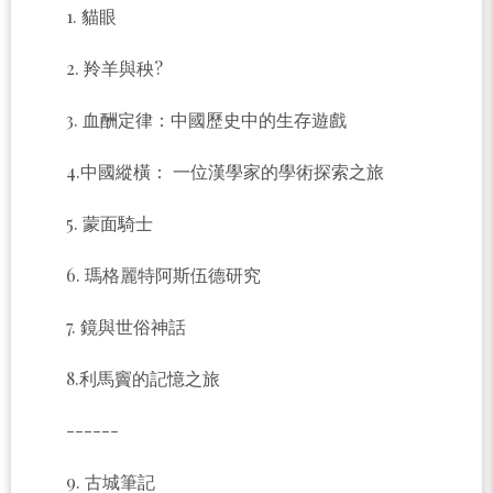
1. 貓眼
2. 羚羊與秧?
3. 血酬定律：中國歷史中的生存遊戲
4.中國縱橫： 一位漢學家的學術探索之旅
5. 蒙面騎士
6. 瑪格麗特阿斯伍德研究
7. 鏡與世俗神話
8.利馬竇的記憶之旅
------
9. 古城筆記