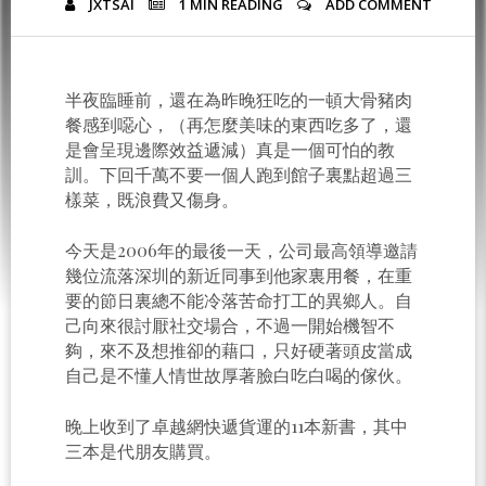
JXTSAI
1 MIN
READING
ADD COMMENT
半夜臨睡前，還在為昨晚狂吃的一頓大骨豬肉
餐感到噁心，（再怎麼美味的東西吃多了，還
是會呈現邊際效益遞減）真是一個可怕的教
訓。下回千萬不要一個人跑到館子裏點超過三
樣菜，既浪費又傷身。
今天是2006年的最後一天，公司最高領導邀請
幾位流落深圳的新近同事到他家裏用餐，在重
要的節日裏總不能冷落苦命打工的異鄉人。自
己向來很討厭社交場合，不過一開始機智不
夠，來不及想推卻的藉口，只好硬著頭皮當成
自己是不懂人情世故厚著臉白吃白喝的傢伙。
晚上收到了卓越網快遞貨運的11本新書，其中
三本是代朋友購買。