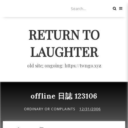
RETURN TO
LAUGHTER
old site; ongoing: https://twngo.xyz
offline 日誌 123106
ORDINARY OR COMPLAINTS
12/31/2006