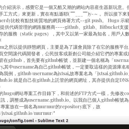
o的介紹演示，感覺它是一個又酷又潮的網站內容産生器新玩意。但
工方式」來更新，實在有點遜耶( ▔___▔)y-～ 。所以接下
,nerdy比較有點技術質地的網頁佈署方式--git push。 Hugo
提供代碼管理的網路服務商----github、gitlab、Bitbucke
的服務（static pages），其中又以第一家最為知名，用戶人
存
thub.com之所以提供靜態網頁，主要是為了讓會員除了在它的服務
頁空間讓代碼開發者，公民技客或新創公司能介紹它們的專案或
github，首先要有github帳號，並新建一個名稱為「username.g
tory,其中username為自己github帳號，一定要取這樣的資源
(以為我例，github username為jxtsai,故專案名為「jxtsai.githu
tsai.github.io 就是自己在github上託管的網頁網址，其亦提供自
)
hugo網站專案工作目錄下，和前述的FTP方式一樣，先修改confi
資訊，調整成為username.github.io。以我自已個人github
專案放在一個名為murmur的repository底下，故
//jxtsai.github.io/murmur/"