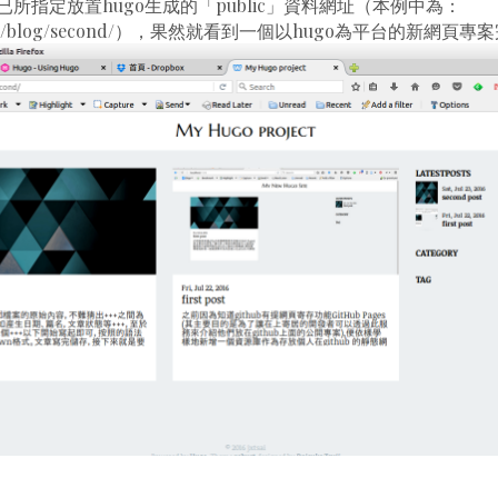
所指定放置hugo生成的「public」資料網址（本例中為：
sai.info/blog/second/），果然就看到一個以hugo為平台的新網頁