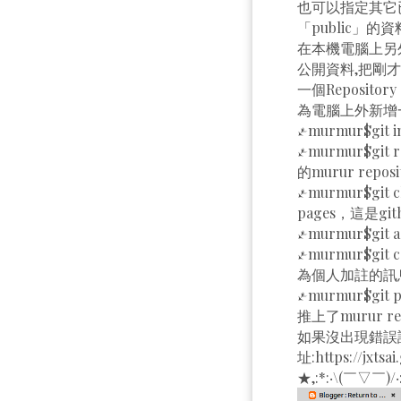
也可以指定其它已
「public」的
在本機電腦上另外
公開資料,把剛才
一個Reposito
為電腦上外新增一個
~/murmur$g
~/murmur$git r
的murur reposi
~/murmur$git
pages，這是
~/murmur$g
~/murmur$gi
為個人加註的訊
~/murmur$gi
推上了murur rep
如果沒出現錯誤訊
址:https://j
★,:*:‧\(￣▽￣)/‧