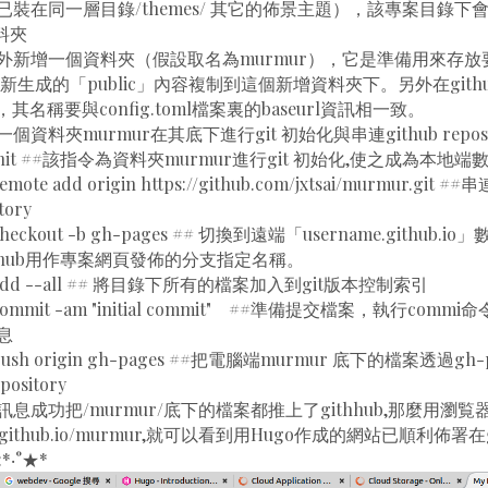
裝在同一層目錄/themes/ 其它的佈景主題），該專案目錄下
資料夾
新增一個資料夾（假設取名為murmur），它是準備用來存放要推
新生成的「public」內容複制到這個新增資料夾下。另外在gith
ry，其名稱要與config.toml檔案裏的baseurl資訊相一致。
資料夾murmur在其底下進行git 初始化與串連github repos
it init ##該指令為資料夾murmur進行git 初始化,使之成為本地端
emote add origin https://github.com/jxtsai/murmur.git 
tory
 checkout -b gh-pages ## 切換到遠端「username.github.
github用作專案網頁發佈的分支指定名稱。
it add --all ## 將目錄下所有的檔案加入到git版本控制索引
t commit -am "initial commit" ##準備提交檔案，執行com
息
t push origin gh-pages ##把電腦端murmur 底下的檔案透過g
ository
息成功把/murmur/底下的檔案都推上了githhub,那麼用瀏覧
xtsai.github.io/murmur,就可以看到用Hugo作成的網站已順利佈署在
:*‧°★*