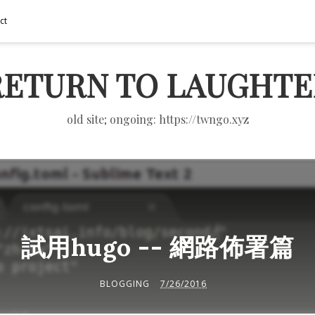
ct
RETURN TO LAUGHTE
old site; ongoing: https://twngo.xyz
試用hugo -- 網路佈署篇
BLOGGING
7/26/2016