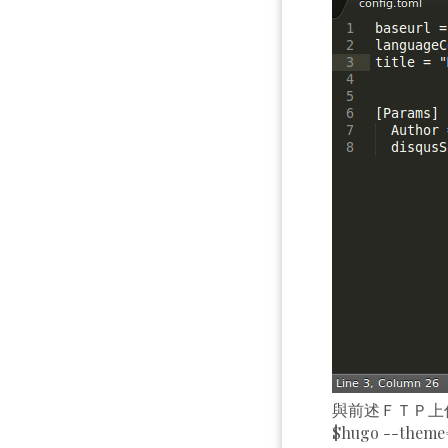
與前述ＦＴＰ上
$hugo --the