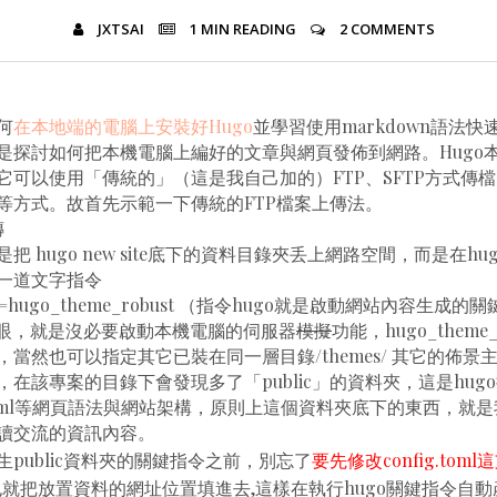
JXTSAI
1 MIN
READING
2 COMMENTS
何
在本地端的電腦上安裝好Hugo
並學習使用markdown語法
是探討如何把本機電腦上編好的文章與網頁發佈到網路。Hugo
可以使用「傳統的」（這是我自己加的）FTP、SFTP方式傳檔，
DAV等方式。故首先示範一下傳統的FTP檔案上傳法。
傳
把 hugo new site底下的資料目錄夾丢上網路空間，而是在h
一道文字指令
eme=hugo_theme_robust （指令hugo就是啟動網站內容生成
」字眼，就是沒必要啟動本機電腦的伺服器
模擬
功能，hugo_theme
當然也可以指定其它已裝在同一層目錄/themes/ 其它的佈景
在該專案的目錄下會發現多了「public」的資料夾，這是hug
 html等網頁語法與網站架構，原則上這個資料夾底下的東西，就
讀交流的資訊內容。
public資料夾的關鍵指令之前，別忘了
要先修改config.tom
訊，也就把放置資料的網址位置填進去,這樣在執行hugo關鍵指令自動産