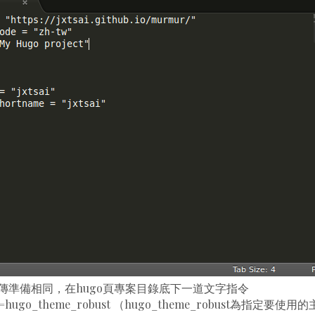
傳準備相同，在hugo頁專案目錄底下一道文字指令
me=hugo_theme_robust （hugo_theme_robust為指定要