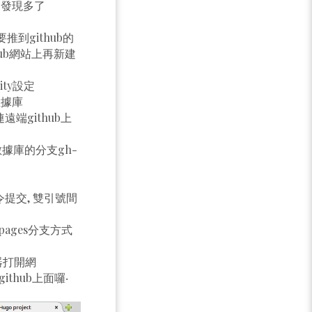
會發現多了
到github的
ub網站上再新建
ity設定
數據庫
##串連遠端github上
io」數據庫的分支gh-
mi命令提交, 雙引號間
h-pages分支方式
器打開網
github上面囉‧