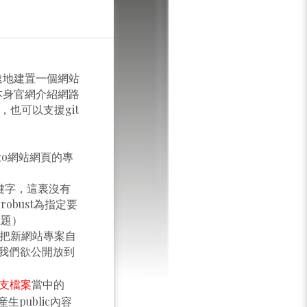
快速地建置一個網站
本身官網介紹網路
也可以支援git
ugo網站網頁的專
的關鍵字，這裏沒有
_robust為指定要
主題）
o把新網站專案自
是我們欲公開放到
l這支檔案
當中的
生public內容