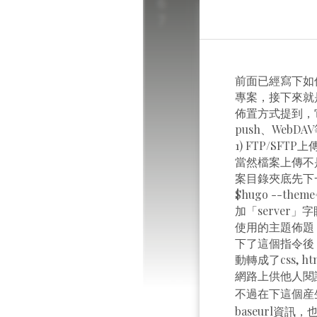
前面已經寫下如
專案，接下來就
佈置方式提到，它
push、Web
1) FTP/SFTP上
當然檔案上傳不是
案目錄夾底先下
$hugo --th
加「server
使用的主題佈題，
下了這個指令後，
動轉成了css,
網路上供他人閱
不過在下這個産生
baseurl資