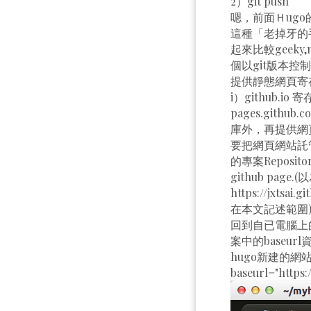
2）git push
嗯，前面Ｈug
這種「老掉牙的手
起來比較geeky
個以git版本控制
提供靜態網頁寄存
i）github.io 寄
pages.gi
庫外，再提供網
要把網頁網站託管在
的專案Reposi
github page.
https://jx
在本文記述範圍
回到自已電腦上的
案中的baseurl
hugo新建的網站
baseurl="https: