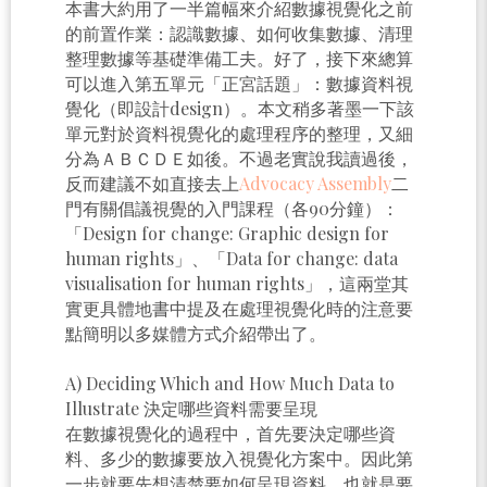
本書大約用了一半篇幅來介紹數據視覺化之前
的前置作業：認識數據、如何收集數據、清理
整理數據等基礎準備工夫。好了，接下來總算
可以進入第五單元「正宮話題」：數據資料視
覺化（即設計design）。本文稍多著墨一下該
單元對於資料視覺化的處理程序的整理，又細
分為ＡＢＣＤＥ如後。不過老實說我讀過後，
反而建議不如直接去上
Advocacy Assembly
二
門有關倡議視覺的入門課程（各90分鐘）：
「Design for change: Graphic design for
human rights」、「Data for change: data
visualisation for human rights」，這兩堂其
實更具體地書中提及在處理視覺化時的注意要
點簡明以多媒體方式介紹帶出了。
A) Deciding Which and How Much Data to
Illustrate 決定哪些資料需要呈現
在數據視覺化的過程中，首先要決定哪些資
料、多少的數據要放入視覺化方案中。因此第
一步就要先想清楚要如何呈現資料，也就是要