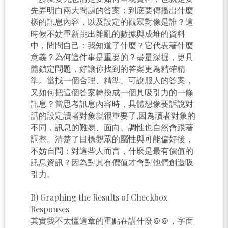
先弄明白兩大問題的答案：到底要傳播出什麼
樣的訊息內容，以及設定的觀眾對像是誰？這
時候不妨重新跳出雜亂的數據與成堆的資料
中，問問自己：我知道了什麼？它代表著什麼
意義？為何這件事是重要的？盡量深掘，更具
體鎖定問題，好讓你找到的答案更為精確精
準。當找一個合理、精準、可說服人的答案，
又如何把這個答案轉換成一個具吸引力的一條
訊息？當思考訊息內容時，具體想像要訴說對
話的設定讀者對象就很重要了,因為讀者對象的
不同，訊息的難易、面向、調性也自然會跟著
調整。清楚了目標觀眾的屬性與可能偏好後，
不妨自問：對這些人而言，什麼是最有價值的
訊息資訊？因為對其有價值才會對他們創造吸
引力。
B) Graphing the Results of Checkbox
Responses
其實我不太懂這章的重點在講什麼＠＠，字面