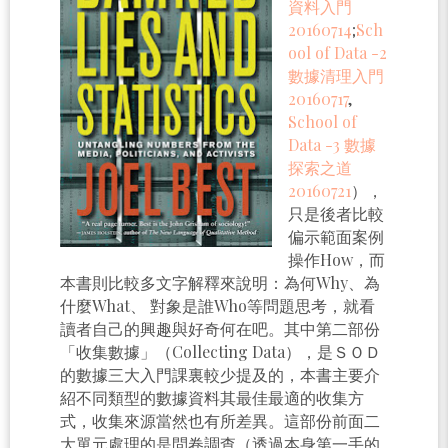
資料入門
20160714
;
Sch
ool of Data -2
數據清理入門
20160717
,
School of
Data -3 數據
探索之道
20160721
），
只是後者比較
偏示範面案例
操作How，而
本書則比較多文字解釋來說明：為何Why、為
什麼What、 對象是誰Who等問題思考，就看
讀者自己的興趣與好奇何在吧。其中第二部份
「收集數據」（Collecting Data），是ＳＯＤ
的數據三大入門課裏較少提及的，本書主要介
紹不同類型的數據資料其最佳最適的收集方
式，收集來源當然也有所差異。這部份前面二
大單元處理的是問卷調查（透過本身第一手的