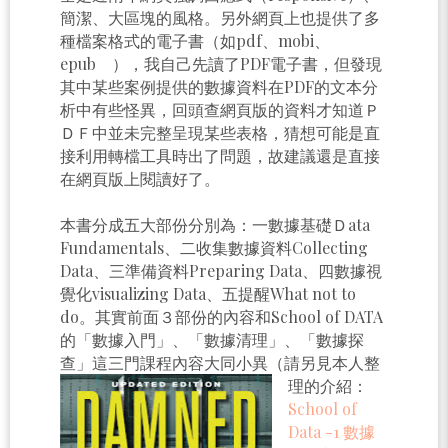
簡潔、大區塊的風格。另外網頁上也提供了多
種檔案格式的電子書（如pdf、mobi、
epub ），我自己先讀了PDF電子書，但發現
其中某些案例提供的數據資料在PDF的文本分
析中有些怪異，回頭查網頁版的資料才知道Ｐ
ＤＦ中並未完整呈現某些表格，猜想可能是直
接利用轉檔工具時出了問題，故建議還是直接
在網頁版上閱讀好了。
本書分成五大部份分別為：一數據基礎Ｄata
Fundamentals、二收集數據資料Collecting
Data、三準備資料Preparing Data、四數據視
覺化visualizing Data、五提醒What not to
do。其實前面３部份的內容和School of DATA
的「數據入門」、「數據清理」、「數據探
查」這三門課程內容大同小異（請另見本人整
理的介紹：
School of
Data -1 數據