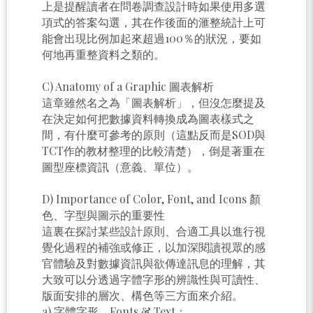
上是提醒讀者在問卷調查設計時如果使用多選
項式的答案勾選，其在作後面的滙整統計上可
能會出現比例加起來超過100％的狀況，要如
何地再重整資料之類的。
C) Anatomy of a Graphic 圖表解析
這章雖然名之為「圖表解析」，但沒怎麼提及
在決定如何把數據資料轉換成為圖表樣式之
間，有什麼可參考的原則（這點反而是SOD與
TCT作的教材整理的比較清楚），倒是著重在
圖型座標資訊（意義、單位）。
D) Importance of Color, Font, and Icons 顏
色、字型與圖示的重要性
這裏在探討某些設計原則、合適工具以進行視
覺化過程的補強或修正，以加深閱讀視眾的感
官體驗及對數據資訊與欲傳達訊息的理解，其
大致可以分透過字體字形的辨識性與可讀性、
版面安排的層次、構色等三方面來介紹。
a) 字體字形 Fonts & Text：