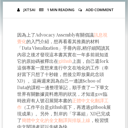
JXTSAI
1 MIN
READING
ADD COMMENT
因為上了Advocacy Assembly有關倡議
訊息視
覺化
的入門介紹，想再看看其推薦的材料
「Data Visualization」手冊內容,稍仔細閱讀其
內容之後才發現這本書其實在一年多前就知道
它的原始碼被釋出在
github
上面，自己還fork
這個專案一度想來進行中文在地化的工作（幸
好當下只想了十秒鐘，然後立即放棄此念頭
XD）。這兩週來因為自己一邊讀Schoo of
Data的課程一邊整理筆記，順手查了一下華文
世界有關數據資料應用的狀況，才知道g0v臨
時政府有人號召展開本書的
正體中文化翻譯工
作
（工作平台是github底下，再透過gitbook展
現成果）。另外，對岸的「字幕組」XD已完成
了
簡體中文化的全文翻譯與排版上線
，較習慣
中文閱讀者可以先睹為快。