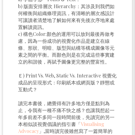
b) 版面安排層次 Hierarchy：其涉及到我們如
何權衡與組織條理資訊，有清晰的層次感設計
可讓讀者清楚地了解如何來有先後次序地來處
置解讀資訊。
c) 構色Color:顏色的運用可以放到最後再做考
慮，因為一份成功的視覺化作品是建立在線
條、形狀、明暗、版型與結構等構成圖像等元
素之間的平衡。而顏色則是在完成這些事實建
立的和諧後，再賦予圖像更完整的豐富性。
Ｅ) Print Vs. Web, Static Vs. Interactive 視覺化
成品的呈現形式：印刷紙本或網頁版？靜態或
互動式？
讀完本書後，總覺得有許多地方僅是點到為
止，令我有一種不痛不快之感？也讓我想起一
年多前差不多同一段時間前後，先讀完的另一
本相似談視覺倡議的指引書「
Visualising
Advocacy
」,當時讀完後雖然寫了一篇簡單的