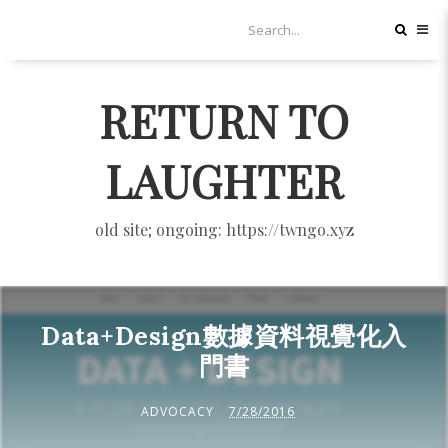
RETURN TO
LAUGHTER
old site; ongoing: https://twngo.xyz
Data+Design數據資料視覺化入
門書
ADVOCACY
7/28/2016