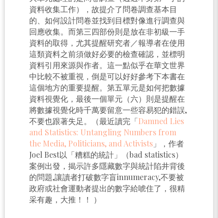
資料收集工作），故提介了問卷調查基本目
的、如何設計問卷並找到目標對像進行調查與
回應收集。而第三四部份則是放在非初級一手
資料的取得，尤其提醒研究者／報導者在使用
這類資料之前須做好必要的檢查確認，並標明
資料引用來源與作者。這一點似乎在華文世界
中比較不被重視，倒是可以好好參考下本書在
這個地方的重要提醒。第五單元是如何把數據
資料視覺化，最後一個單元（六）則是提醒在
將數據視覺化時千萬要留意一些容易犯的錯誤,
不要也跟著失足。（最近讀完「
Damned Lies
and Statistics: Untangling Numbers from
the Media, Politicians, and Activists
」，作者
Joel Best以「糟糕的統計」（bad statistics）
案例出發，揭示許多隱藏數字與統計陷井背後
的問題,讓讀者打破數字盲innumeracy,不要被
政府或社會運動者提出的數字給唬住了，很精
采有趣，大推！！ ）