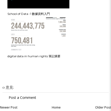
School of Data -1 數據資料入門
digital data in human rights 筆記摘要
0 意見:
Post a Comment
Newer Post
Home
Older Post