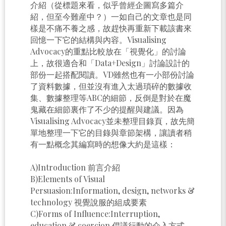
介紹（從標題來看，似乎曾經企圖寫多篇介
紹，但至今難産中？）一如自己的文章也是同
樣是不痛不養之感，故趕快再重新下載該書來
回憶一下它的結構與內容。Visualising
Advocacy的重點比較放在「視覺化」的討論
上，故很適合和「Data+Design」討論設計的
部份一起搭配閱讀。VD雖然也有一小部份討論
了資料數據，但並沒有進入太過瑣碎的數據收
集、數據整理等ABC的細節，反倒是對於在魔
鬼藏在細節裏作了不少的提醒與建議。因為
Visualising Advocacy並未整理目錄頁，故先簡
單地整理一下它的目錄與章節架構，讓讀者稍
有一點概念其編寫時的想像大約是這樣：
A)Introduction 前言介紹
B)Elements of Visual
Persuasion:Information, design, networks &
technology 視覺說服的組成要素
C)Forms of Influence:Interruption,
education & coercion 倡議行動的介入方式