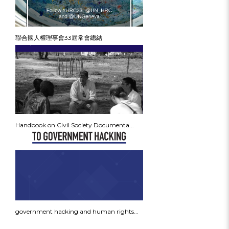
聯合國人權理事會33屆常會總結
Handbook on Civil Society Documenta...
government hacking and human rights...