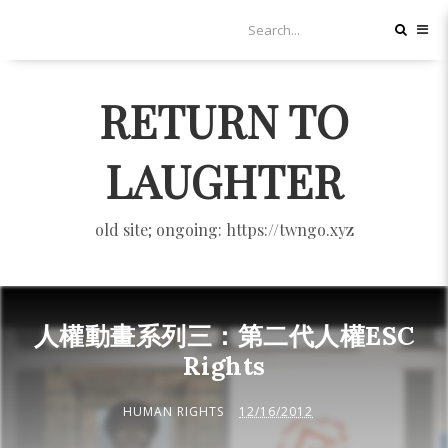
RETURN TO
LAUGHTER
old site; ongoing: https://twngo.xyz
人權動畫系列三：第二代人權ESC
Rights
HUMAN RIGHTS
12/16/2012