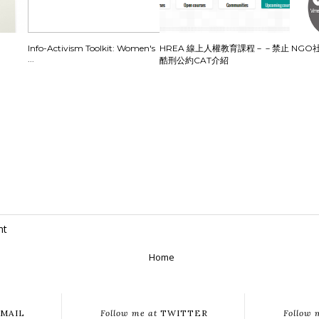
Info-Activism Toolkit: Women's
HREA 線上人權教育課程－－禁止
NGO
...
酷刑公約CAT介紹
nt
Home
MAIL
Follow me at
TWITTER
Follow 