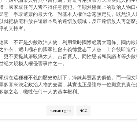
權，國家或任何人皆不得任意侵犯。但顯然檯面上的政治人物口
民意，爭取選票的最大化，對基本人權信念毫無定見。既然沒人
以就把核廢料放在遠離本島的達悟族領域，反正達悟族人再怎麼
淨的支持者。
德國，不正是少數政治人物，利用當時國際經濟大蕭條、國內嚴
之外衣，選出極右的國家社會主義德意志工人黨，上台後即進行
。更不要提其屠殺猶太人、吉普賽人、同性戀者和異議者等少數
世紀大規模人權侵害事件之一。
累積在這種種不義的歷史教訓下，淬鍊其豐富的價值。而一個文
票多寡來決定政治人物的去留，其實也正是讓每一位願意負責任
多數之名，犧牲任何一人的基本權利。
human rights
NGO