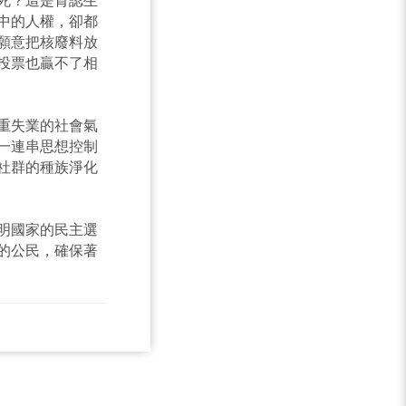
中的人權，卻都
願意把核廢料放
投票也贏不了相
重失業的社會氣
一連串思想控制
社群的種族淨化
明國家的民主選
的公民，確保著