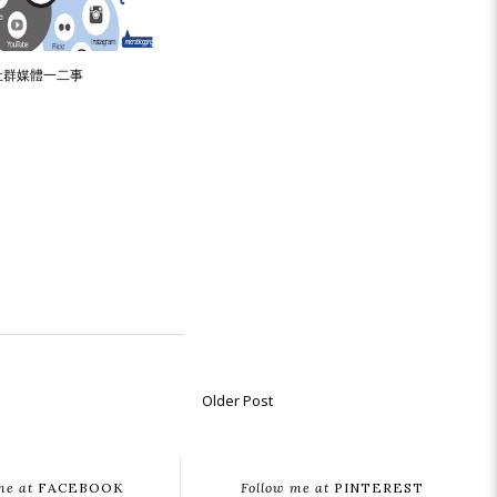
社群媒體一二事
Older Post
me at
FACEBOOK
Follow me at
PINTEREST