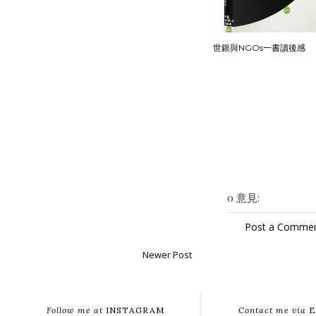
世銀與NGOs一書讀後感
0 意見:
Post a Comme
Newer Post
Follow me at
INSTAGRAM
Contact me via
E