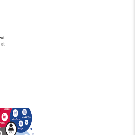
xt
est