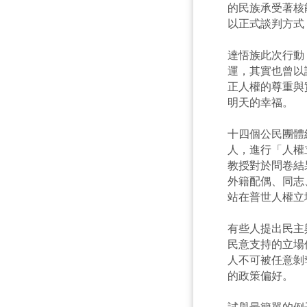
的民族承受著核
以正式談判方式
達悟族此次行動
運，其實也曾以
正人權的尊重與
明天的幸福。
十四個公民團體
人，進行「人權
教授對於問卷結
外籍配偶、同志
站在普世人權立
有些人提出民主
民意支持的立場
人不可被任意剝
的政策偏好。
試舉最簡單的例