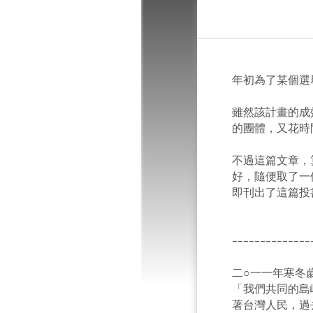
年初為了某個選
雖然該計畫的成
的團體，又花時
不過這篇文章，
好，隨便取了一
即刊出了這篇投
--------------
二○一一年寒冬
「我們共同的島
著台灣人民，過