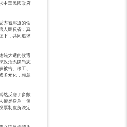
求中華民國政府
受盡被壓迫的命
讓人民反省：真
認下，共同追求
總統大選的候選
學政治系陳尚志
事被告、移工、
或多元化，願意
當然反應了多數
人權是身為一個
投票制度所決定
死？這是肯認生