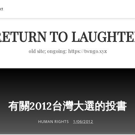
ct
RETURN TO LAUGHTE
old site; ongoing: https://twngo.xyz
有關2012台灣大選的投書
HUMAN RIGHTS
1/06/2012