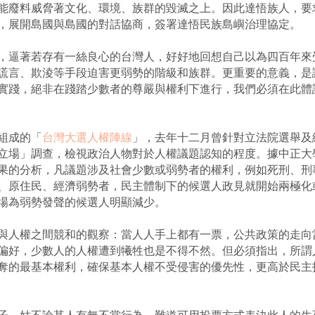
能廢料威脅著文化、環境、族群的毀滅之上。因此達悟族人，要
，展開島國與島國的對話協商，簽署達悟民族島嶼治理協定。
，逼著若存有一絲良心的台灣人，好好地回想自己以為四百年來
謊言、欺淩等手段迫害更弱勢的階級和族群。更重要的意義，是
實踐，絕非在踐踏少數者的尊嚴與權利下進行，我們必須在此體
組成的「
台灣大選人權陣線
」，去年十二月曾針對立法院選舉及
立場」調查，檢視政治人物對於人權議題認知的程度。據中正大
果的分析，凡議題涉及社會少數或弱勢者的權利，例如死刑、刑
、原住民、經濟弱勢者，民主體制下的候選人政見就開始兩極化
場為弱勢發聲的候選人明顯減少。
與人權之間競和的觀察：當人人手上都有一票，公共政策的走向
偏好，少數人的人權遭到犧牲也是不得不然。但必須指出，所謂
奪的最基本權利，確保基本人權不受侵害的優先性，更高於民主
子，姑不論某人有無不當行為，難道可用投票方式表決此人的生