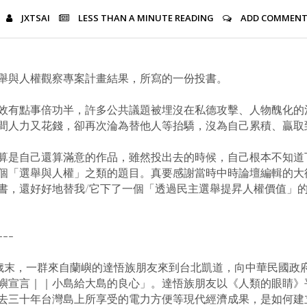
JXTSAI
LESS THAN A MINUTE
READING
ADD COMMEN
舉與人權觀察專案計畫結果，所寫的一份投書。
效有點事倍功半，許多公共議題被埋沒在私德攻擊、人物醜化的
間人力又花錢，卻再次淪為替他人等抬驕，沒為自己累積、贏取
算是自己還算滿意的作品，雖然投出去的時候，自己根本不知道
個「選舉與人權」之類的題目。真要感謝當時中時論壇編輯的大
書，還好好地替我/它下了一個「透過民主選舉提昇人權價值」
---
歲末，一群來自蘭嶼的達悟族朋友來到台北凱道，向中華民國政
嶼宣言｜｜小島給大島的良心」。達悟族朋友以《人類的眼睛》
去三十年台灣島上所享受的電力方便等現代經濟成果，是如何建