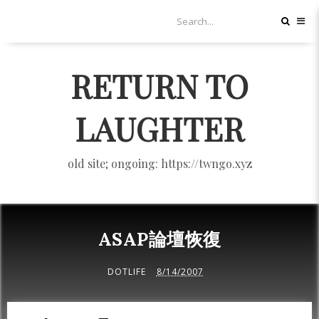
RETURN TO
LAUGHTER
old site; ongoing: https://twngo.xyz
ASAP論壇恢復
DOTLIFE
8/14/2007