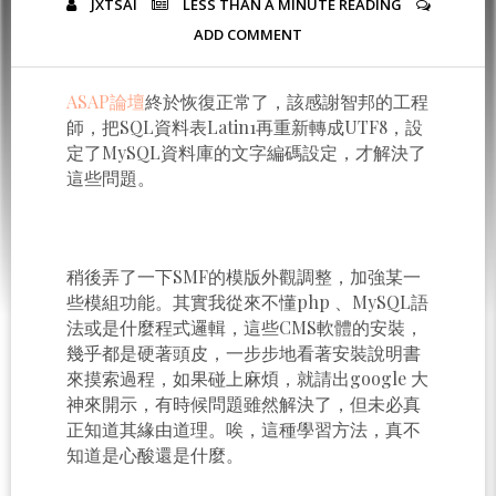
JXTSAI
LESS THAN A MINUTE
READING
ADD COMMENT
ASAP論壇
終於恢復正常了，該感謝智邦的工程
師，把SQL資料表Latin1再重新轉成UTF8，設
定了MySQL資料庫的文字編碼設定，才解決了
這些問題。
稍後弄了一下SMF的模版外觀調整，加強某一
些模組功能。其實我從來不懂php 、MySQL語
法或是什麼程式邏輯，這些CMS軟體的安裝，
幾乎都是硬著頭皮，一步步地看著安裝說明書
來摸索過程，如果碰上麻煩，就請出google 大
神來開示，有時候問題雖然解決了，但未必真
正知道其緣由道理。唉，這種學習方法，真不
知道是心酸還是什麼。