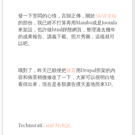
發一下苦悶的心情，言歸正傳，關於
ASAP主站
的部份，我已經不打算再用Mambo或是Joomla
來架設，也許做html靜態網頁，整理過去幾年
的成果報告、講義下載、照片秀圖，這樣就可
以吧。
哦對了，昨天已順便把
首頁
用Drupal所架的內
容和佈景稍微修改了一下，大家可以很明白地
看得出來，現在是各類廣告撲天蓋地而來XD。
Technorati
:
smf MySQL