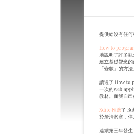
提供給沒有任何程式
How to progra
地說明了許多觀
建立基礎觀念的
「變數」的方法
讀過了 How t
一次的web app
教材。而我自己
Xdite 推薦
了 Ru
於釐清淤塞，停
連續第三年發生