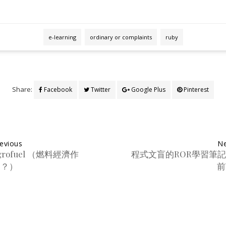
e-learning
ordinary or complaints
ruby
Share:
Facebook
Twitter
Google Plus
Pinterest
evious
Ne
grofuel （燃料經濟作
程式文盲的ROR學習筆記
物？）
前