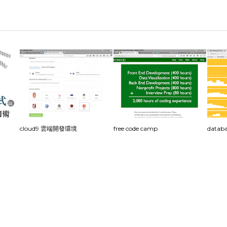
cloud9 雲端開發環境
free code camp
datab