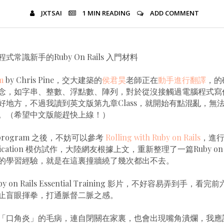
JXTSAI
1 MIN
READING
ADD COMMENT
常識新手的Ruby On Rails 入門材料
m
by Chris Pine，交大建築的
侯君昊
老師正在
動手進行翻譯
，的
念，如字串、整數、浮點數、陣列，對於從沒接觸過電腦程式寫
好地方，不過我讀到英文版第九章Class，就開始有點混亂，無
。（希望中文版能趕快上線！）
o program 之後，不妨可以參考
Rolling with Ruby on Rails
，進
lication 模仿試作，大陸網友根據上文，重新整理了一篇Ruby on R
的學習經驗，就是在這裏撞牆繞了幾次都出不去。
by on Rails Essential Training 影片，不好容易弄到手，
止盲眼揮拳，打通脈督二脈之感。
「口角炎」的毛病，連自閉關在家裏，也會出現嘴角潰爛，我應