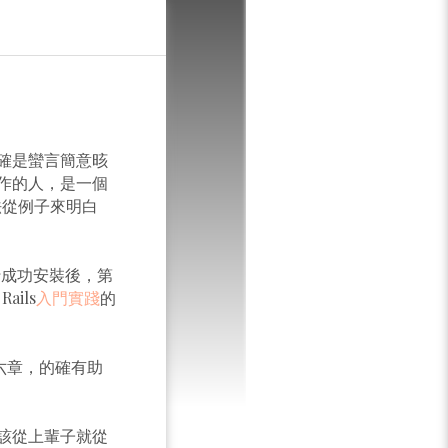
確是蠻言簡意晐
作的人，是一個
法從例子來明白
行成功安裝後，第
ails
入門實踐
的
看完前六章，的確有助
該從上輩子就從