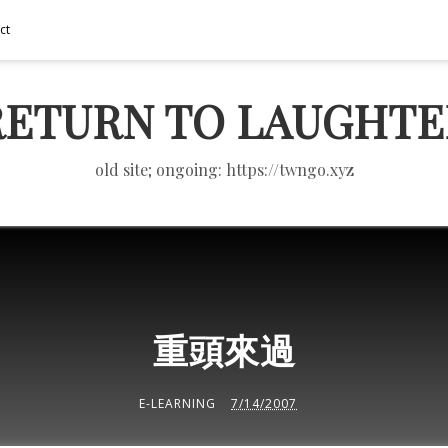
ct
RETURN TO LAUGHTE
old site; ongoing: https://twngo.xyz
重頭來過
E-LEARNING
7/14/2007