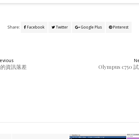
Share:
Facebook
Twitter
Google Plus
Pinterest
evious
Ne
我的資訊落差
Olympus c750 