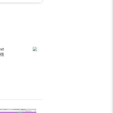
xt
試機