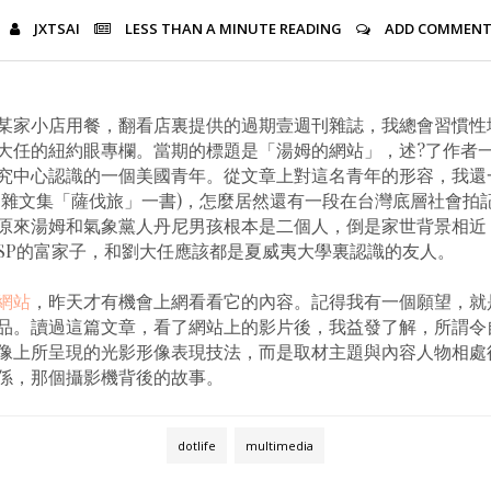
JXTSAI
LESS THAN A MINUTE
READING
ADD COMMEN
某家小店用餐，翻看店裏提供的過期壹週刊雜誌，我總會習慣性
大任的紐約眼專欄。當期的標題是「湯姆的網站」，述?了作者
究中心認識的一個美國青年。從文章上對這名青年的形容，我還
的雜文集「薩伐旅」一書)，怎麼居然還有一段在台灣底層社會拍
原來湯姆和氣象黨人丹尼男孩根本是二個人，倒是家世背景相近，
身WASP的富家子，和劉大任應該都是夏威夷大學裏認識的友人。
網站
，昨天才有機會上網看看它的內容。記得我有一個願望，就
品。讀過這篇文章，看了網站上的影片後，我益發了解，所謂令
像上所呈現的光影形像表現技法，而是取材主題與內容人物相處
係，那個攝影機背後的故事。
dotlife
multimedia