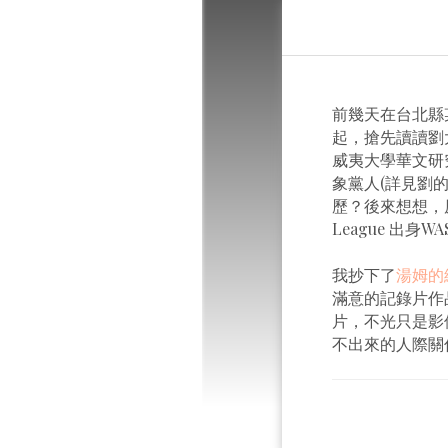
前幾天在台北縣
起，搶先讀讀劉
威夷大學華文研
象黨人(詳見劉
歷？後來想想，
League 出
我抄下了
湯姆的
滿意的記錄片作
片，不光只是影
不出來的人際關