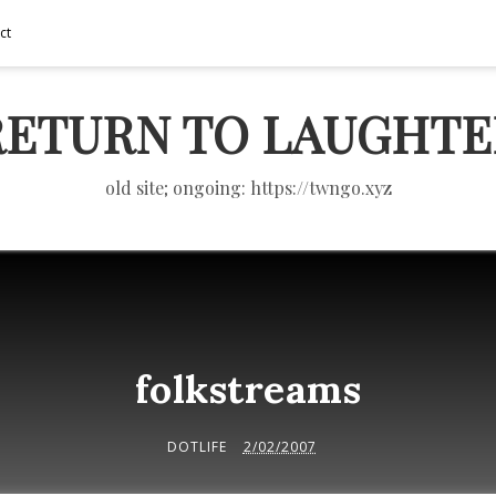
ct
RETURN TO LAUGHTE
old site; ongoing: https://twngo.xyz
folkstreams
DOTLIFE
2/02/2007