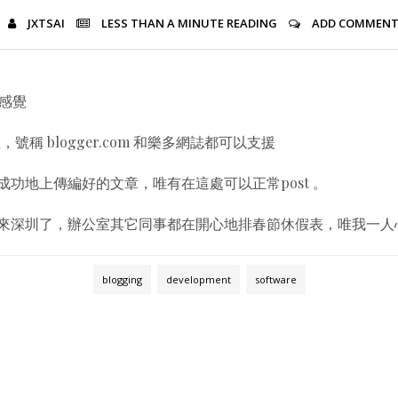
JXTSAI
LESS THAN A MINUTE
READING
ADD COMMEN
的感覺
上，號稱 blogger.com 和樂多網誌都可以支援
成功地上傳編好的文章，唯有在這處可以正常post 。
來深圳了，辦公室其它同事都在開心地排春節休假表，唯我一人心情沉
blogging
development
software