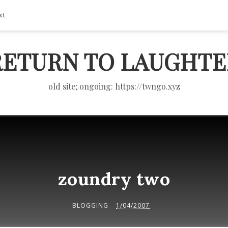
ct
RETURN TO LAUGHTE
old site; ongoing: https://twngo.xyz
zoundry two
BLOGGING
1/04/2007