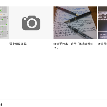
遇上網路詐騙
鋼筆手抄本－張岱「陶庵夢憶自
老筆電
序」
nt