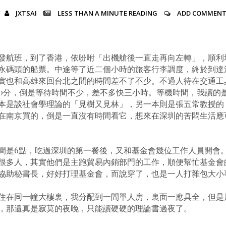
JXTSAI
LESS THAN A MINUTE
READING
ADD COMMEN
發航班，到了香港，依吩咐「出機艙後一直走再向左轉」，順利
永碼頭的船票。中途等了近二個小時的旅客行李調度，終於到達
實也和高雄來回台北之間的時間差不了不少。不過人待在交通工
20分，倒是等待時間不少，差不多快三小時。等機時間，我讀的
本是談社會學理論的「見樹又見林」，另一本則是張五常教授的
在南京買的，倒是一直沒有時間看它，想來在深圳的苦悶生活應
間是6點，吃過深圳的第一餐後，又和基金會幾位工作人員開會
很多人，其實他們是主跑貿易內銷部門的工作，順便幫忙基金會
協助秘書長，好好打理基金會，而說穿了，也是一人打雜包大小
住在同一幢大樓裏，我分配到一間單人房，裏面一應具全，但是
......靠，那還真是寂莫的夜晚，只能讀硬硬的理論書過夜了。