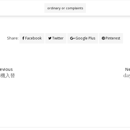
ordinary or complaints
Share:
Facebook
Twitter
Google Plus
Pinterest
evious
Ne
新機入替
da