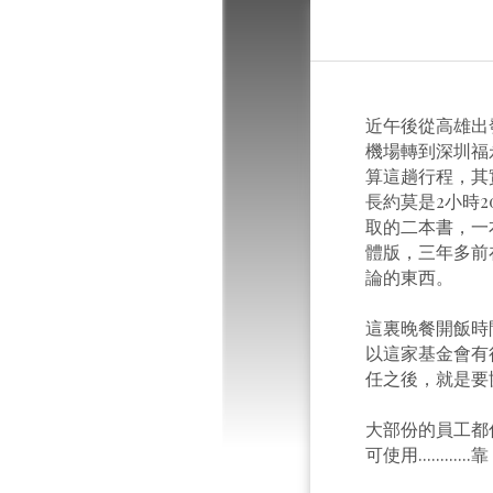
近午後從高雄出
機場轉到深圳福
算這趟行程，其
長約莫是2小時
取的二本書，一
體版，三年多前
論的東西。
這裏晚餐開飯時
以這家基金會有
任之後，就是要
大部份的員工都
可使用......