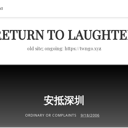
ct
RETURN TO LAUGHTE
old site; ongoing: https://twngo.xyz
安抵深圳
ORDINARY OR COMPLAINTS
9/18/2006