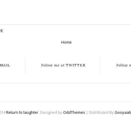
nt
Home
MAIL
Follow me at
TWITTER
Follow 
2014
Return to laughter
. Designed by
OddThemes
| Distributed By
Gooyaab