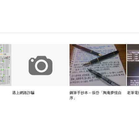
遇上網路詐騙
鋼筆手抄本－張岱「陶庵夢憶自
老筆電
序」