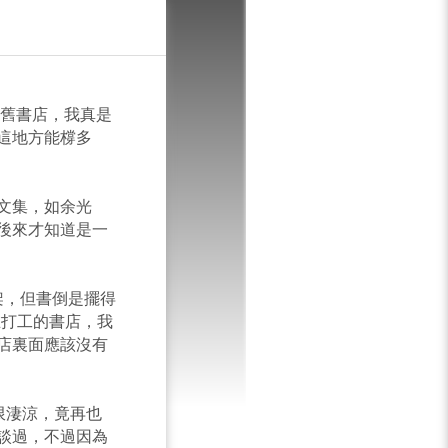
T
現舊書店，我真是
這地方能橕多
文集，如余光
後來才知道是一
架，但書倒是擺得
在打工的書店，我
店裏面應該沒有
限淒涼，竟再也
談過，不過因為