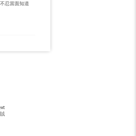
是不忍當面知道
xt
賊