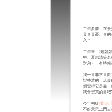
二年多前，在景
又喜又憂。喜的
久？
二年來，我陸陸
中、夏志清等名
對弟），有時候
我一直非常喜歡
蠻整濟的，店裏
倒覺得它是靠一
我會想買的書吧X
今年初從
yihw
不好意思上門去