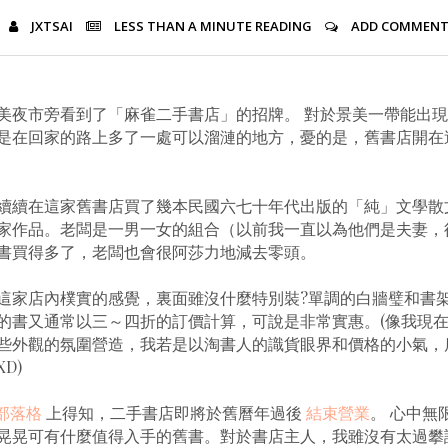
JXTSAI
LESS THAN A MINUTE
READING
ADD COMMEN
美夜市旁看到了「麻雀二手書店」的招牌。 對於景美一帶能出
是在回家的路上多了一處可以溜漣的地方，憂的是，舊書店開在
續續在這家舊書店買了幾本民國六七十年代出版的「純」文學散
家作品。老闆是一男一女的組合（以前我一直以為他們是夫妻，
書買得多了，老闆也會很阿莎力地減去零頭。
這家店內樸實的感覺，裏面雖沒什麼特別裝?單調的白牆璧和書
的書又通常以三～四折的訂價計算，可說是非常實惠。(像我現
些外觀的氛圍營造，我若是以淘書人的識貨眼界和價格的小氣，
D)
a 部落格
上得知，二手書店即將於舊曆年過後
結束營業
。 心中無
晃晃可有什麼值得入手的舊書。對於書店主人，我雖沒有太過攀