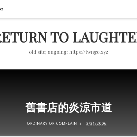
ct
RETURN TO LAUGHTE
old site; ongoing: https://twngo.xyz
舊書店的炎涼市道
ORDINARY OR COMPLAINTS
3/31/2006