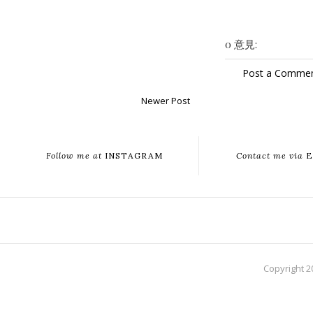
0 意見:
Post a Comme
Newer Post
Follow me at
INSTAGRAM
Contact me via
E
Copyright 