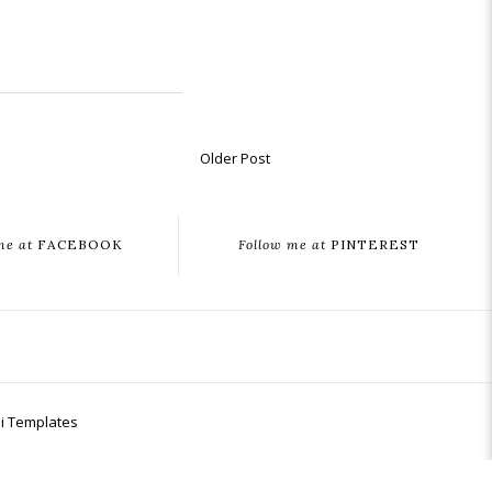
Older Post
me at
FACEBOOK
Follow me at
PINTEREST
i Templates