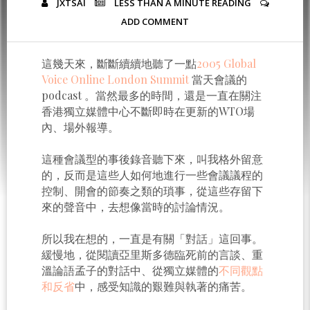
JXTSAI
LESS THAN A MINUTE
READING
ADD COMMENT
這幾天來，斷斷續續地聽了一點
2005 Global
Voice Online London Summit
當天會議的
podcast 。當然最多的時間，還是一直在關注
香港獨立媒體中心不斷即時在更新的WTO場
內、場外報導。
這種會議型的事後錄音聽下來，叫我格外留意
的，反而是這些人如何地進行一些會議議程的
控制、開會的節奏之類的瑣事，從這些存留下
來的聲音中，去想像當時的討論情況。
所以我在想的，一直是有關「對話」這回事。
緩慢地，從閱讀亞里斯多德臨死前的言談、重
溫論語孟子的對話中、從獨立媒體的
不同觀點
和反省
中，感受知識的艱難與執著的痛苦。