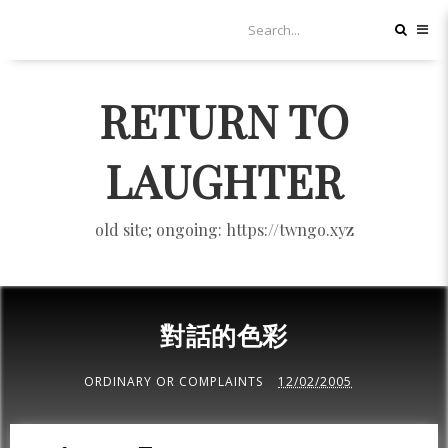
RETURN TO
LAUGHTER
old site; ongoing: https://twngo.xyz
對話的色彩
ORDINARY OR COMPLAINTS
12/02/2005