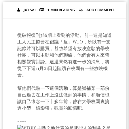
JXTSAI
1 MIN
READING
ADD COMMENT
從破報復刊386期上看到的活動。前一週是知道
工人民主協會在倡議「反」WTO，所以有一支
記錄片可以購買，甚致希望有放映意願的學校
社團，可以主動和他們聯絡，他們會有人來帶
相關觀賞討論。這週果然有進一步的消息，將
從下下週11月21日起陸續在校園有一些放映機
會。
幫他們代貼一下這個活動，算是彌補某一部份
自己過去在工作上沒法做到的事情，和順便也
讓自己懷念一下十多年前，曾在大學校園裏搞
過小型「錄影帶」觀賞的回憶吧。
----
WTO民主嗎？他代表的是哪些人的利益？是