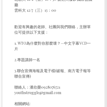
廳
雲科大 12/7（三）13：00
歡迎有興趣的老師、社團與我們聯絡，主辦單
位可提供以下支援：
1. WTO為什麼對你那麼壞？—中文字幕VCD一
片
2.專題講師一名
3.聯合宣傳海報及電子檔(破報、南方電子報等
聯合宣傳)
聯絡人：潘欣榮0928076721
youthstruggle@gmail.com
相關網站: