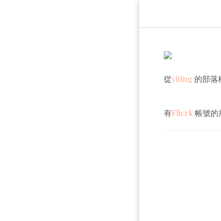
從
yiting
的部落格
有
Flicrk
帳號的