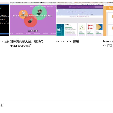
org系
開源網頁聊天室、視訊(1)
sandstorm 使用
leve
matrix.org介紹
化初稿
nt