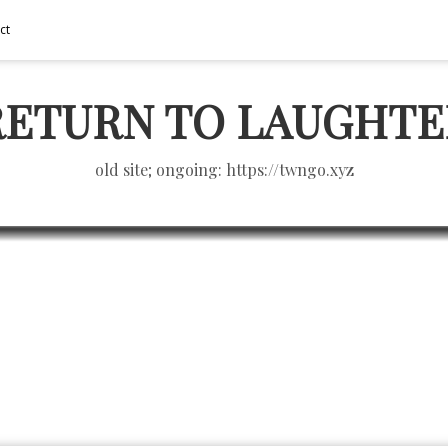
ct
RETURN TO LAUGHTE
old site; ongoing: https://twngo.xyz
Flickr Badge Maker
BLOGGING
3/24/2005