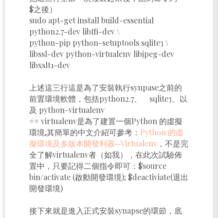
$之後）
sudo apt-get install build-essential
python2.7-dev libffi-dev \
python-pip python-setuptools sqlite3 \
libssl-dev python-virtualenv libjpeg-dev
libxslt1-dev
上述這三行這是為了安裝執行synpase之前的
前置環境軟體，包括python2.7、 sqlite3、以
及 python-virtualenv
## virtualenv是為了建置一個Python 的虛擬
環境,其簡單的中文介紹可參考：
Python 的虛
擬環境及多版本開發利器─Virtualenv
，不是完
全了解virtualenv者（如我），在此次試驗佈
置中，只要記得二個指令即可：$source
bin/activate (啟動開發環境); $deactiviate(退出
開發環境)
接下來就是進入正式安裝synapse的環節，底