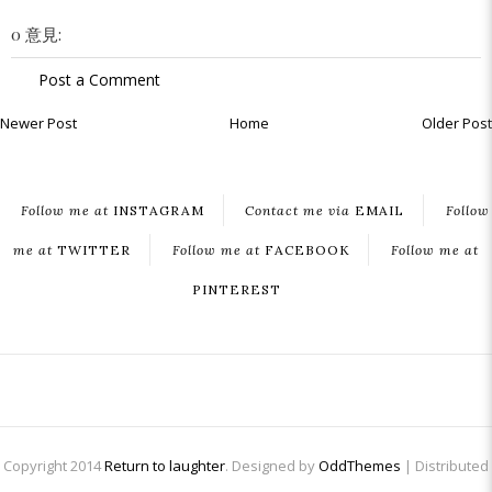
0 意見:
Post a Comment
Newer Post
Home
Older Post
Follow me at
INSTAGRAM
Contact me via
EMAIL
Follow
me at
TWITTER
Follow me at
FACEBOOK
Follow me at
PINTEREST
Copyright 2014
Return to laughter
. Designed by
OddThemes
| Distributed