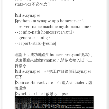
stats=yes 不必包含[]
$cd ~/.synapse
$python -m synapse.app.homeserver \
--server-name machine.my.domain.name \
--config-path homeserver.yaml \
--generate-config \
--report-stats=[yes|no]
理論上，成功地產生homeserver.yaml後,就可
以讓電腦來啟動synapse了,請依次輪入以下三
行指令
$cd ~/.synapse ##把工作目錄切到.synapse
底下
$source ./bin/activate ##進入virtualenv 虛
擬環境
$synctl start ##啟動synapse