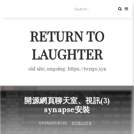
RETURN TO
LAUGHTER
old site; ongoing: https://twngo.xyz
開源網頁聊天室、視訊(3)
synapse安裝
OPENSOURCES
9/28/2016