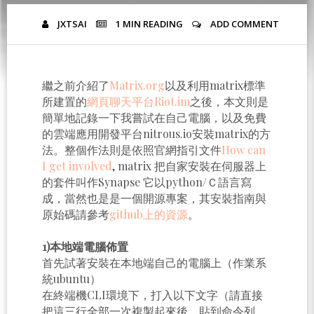
JXTSAI
1 MIN
READING
ADD COMMENT
繼之前介紹了
Matrix.org
以及利用matrix標準
所建置的
網頁聊天平台Riot.im
之後，本文則是
簡單地記錄一下我嘗試在自己電腦，以及免費
的雲端應用開發平台nitrous.io安裝matrix的方
法。整個作法則是依照官網指引文件
How can
I get involved
, matrix 把自家安裝在伺服器上
的套件叫作Synapse 它以python/Ｃ語言寫
成，當然也是是一個開源專案，其安裝指南與
原始碼請參考
github上的資源
。
1)本地端電腦佈置
首先試著安裝在本地端自己的電腦上（作業系
統ubuntu）
在終端機CLI環境下，打入以下文字（請直接
把這三行全部一次複製起來後，貼到命令列