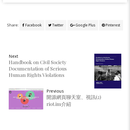
Share:
Facebook
Twitter
Google Plus
Pinterest
Next
Handbook on Civil Society
Documentation of Serious
Human Rights Violations
Previous
開源網頁聊天室、視訊(2)
riot.im介紹