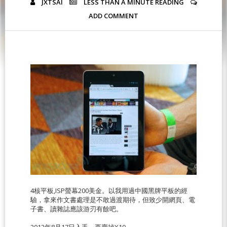
JXTSAI
LESS THAN A MINUTE
READING
ADD COMMENT
4核平板,ISP螢幕200美金。以我用過中國黑牌平板的經
驗，拿來作文書處理是不敢過渡期待，但致少開網頁、電
子書、讀雜誌應該游刃有餘吧。
2012年8月17日入手，再賣掉X10。