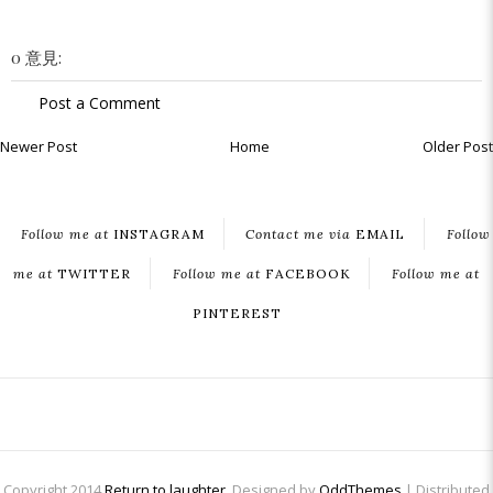
0 意見:
Post a Comment
Newer Post
Home
Older Post
Follow me at
INSTAGRAM
Contact me via
EMAIL
Follow
me at
TWITTER
Follow me at
FACEBOOK
Follow me at
PINTEREST
Copyright 2014
Return to laughter
. Designed by
OddThemes
| Distributed