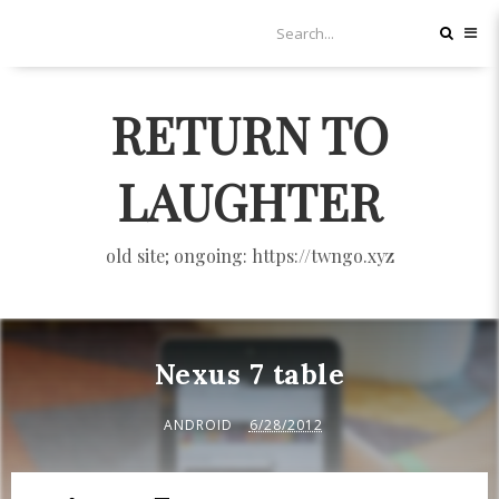
RETURN TO
LAUGHTER
old site; ongoing: https://twngo.xyz
Nexus 7 table
ANDROID
6/28/2012