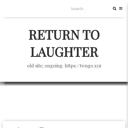
RETURN TO
LAUGHTER
old site; ongoing: https://twngo.xyz
office in the net
DOTLIFE
6/27/2006