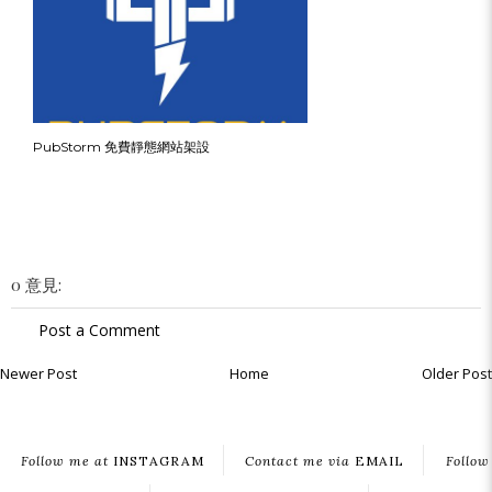
PubStorm 免費靜態網站架設
0 意見:
Post a Comment
Newer Post
Home
Older Post
Follow me at
INSTAGRAM
Contact me via
EMAIL
Follow