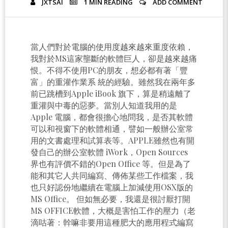
JXTSAI
1 MIN
READING
ADD COMMENT
當人們對於電腦的使用度越來越來重度依賴，
我對於MS這家壟斷的軟體巨人，卻是越來越痛
恨。不得不使用PC的朋友，想必都有著「豐
富」的重灌作業系 統的經驗。雖然我在兩年多
前已跳槽到Apple iBook 旗下，算是稍遠離了
重灌與中毒的惡夢。當別人知道我用的是
Apple 電腦，都會很擔心地問我，是否其軟體
可以和視窗下的軟體相通，譬如一般辦公室常
用的文書處理和試算表等。APPLE雖然也有開
發自己的辦公室軟體 iWork，Open Sources
界也有評價不錯的Open Office 等。但是為了
能和其它人共同編寫、傳佈某些工作檔案，我
也只好認份地繼續在電腦上加減使用OSX版的
MS Office。 但如無必要，我還是很討厭打開
MS OFFICE軟體，大概是害怕工作的壓力（老
滴咕著：幹嘛非要用這種肥大的應用程式編寫