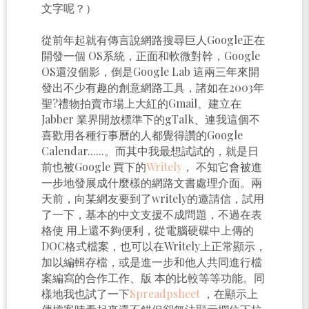
文字呢？）
從前年起就有傳言說網路搜尋巨人Google正在
開發一個 OS系統，正面和軟微對幹，Google
OS還沒個影，倒是Google Lab 這兩三年來開
發出不少有趣的創意網路工具，諸如在2003年
聖?禮物拍賣市場上大紅的Gmail、建立在
Jabber 業界開放標準下的gTalk、連我這個不
喜歡用各種行事曆的人都覺得讚的Google
Calendar......。而其中我最想試試的，就是日
前也被Google 買下的
Writely
， 不知它會被進
一步地發展成什麼樣的網路文書處理介面。兩
天前，向某網友要到了writely的邀請信，試用
了一下，基本的中文支援不成問題，不過在表
格使 用上還不夠便利，從電腦硬碟中上傳的
DOC格式檔案，也可以在Writely上正常顯示，
加以編輯存檔，或是進一步和他人共同進行檔
案編寫的合作工作、版 本的比較等等功能。同
樣地我也試了一下
Spreadpsheet
，在顯示上