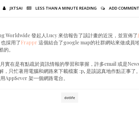
JXTSAI
LESS THAN A MINUTE
READING
ADD COMMEN
ring Worldwide 發起人Lucy 來信報告了該計畫的近況，並宣佈了
y 也採用了
Frappr
這個結合了google map的社群網站來做成
酷的。
月實在是有點疏於資訊情報的學習和掌握，許多email 或是Newsle
解，只忙著用電腦和網路來下載檔案 :p, 是該認真地作點正事了
用AppSever 架一個網路電台。
dotlife