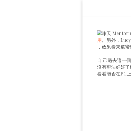
昨天 Mento
用
。另外，Luc
，效果看來還蠻
自 己過去這一個
沒有辦法好好了
看看能否在PC上