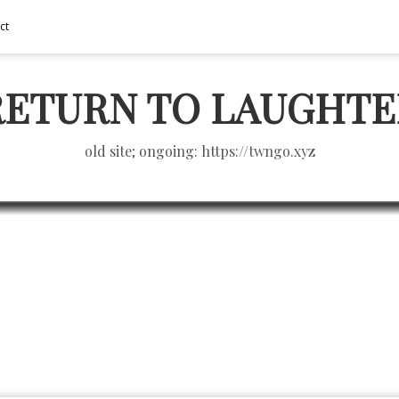
ct
RETURN TO LAUGHTE
old site; ongoing: https://twngo.xyz
Mentoring Worldwide 進
DOTLIFE
3/22/2006