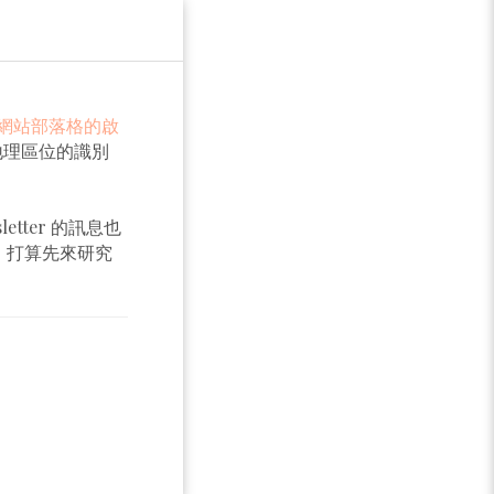
T
網站部落格的啟
員地理區位的識別
tter 的訊息也
。打算先來研究