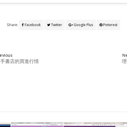
Share:
Facebook
Twitter
Google Plus
Pinterest
evious
Ne
二手書店的買進行情
理