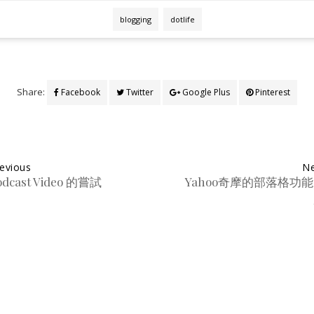
blogging
dotlife
Share:
Facebook
Twitter
Google Plus
Pinterest
evious
Ne
odcast Video 的嘗試
Yahoo奇摩的部落格功