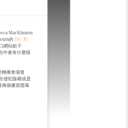
T
MacKinnon
sents的
IRC 對
口網站鉅子
場合中會有什麼樣
即使轉播會場發
告侵犯版權或是
著兩個畫面螢幕