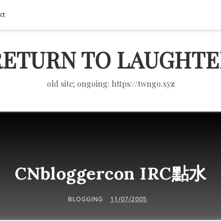
ct
RETURN TO LAUGHTE
old site; ongoing: https://twngo.xyz
CNbloggercon IRC點水
BLOGGING
11/07/2005