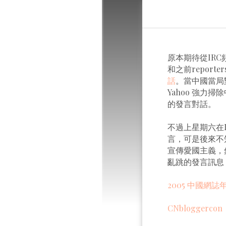
原本期待從IRC
和之前reporters 
話
。當中國當局
Yahoo 強力
的發言對話。
不過上星期六在I
言，可是後來不
宣傳愛國主義，
亂跳的發言訊息
2005 中國網誌
CNbloggercon