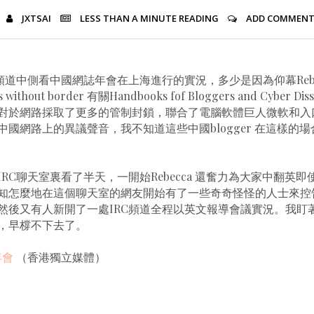
JXTSAI
LESS THAN A MINUTE
READING
ADD COMMEN
頻道中側看中國網誌年會在上海進行的實況，多少是因為仰幕Rebeca 
without border 有關Handbooks fof Bloggers and Cyber Dis
對於網路採取了更多的管制封鎖，聯合了電腦軟體巨人微軟和入
掃除中國網路上的異議聲音，我不知道這些中國blogger 在這樣的
RC聊天室裏看了半天，一開始Rebecca 還奮力為大家中翻英
知怎麼地在這個聊天室的網友開始有了一些奇奇怪怪的人士來控
然後又有人新開了一處IRC頻道全程以英文報導會議實況。我盯
，早橕不下去了。
年會
（香港獨立媒體）