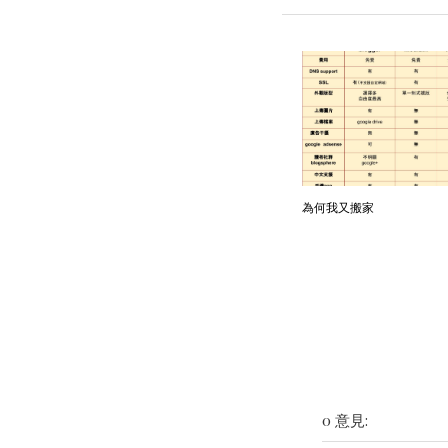
為何我又搬家
0 意見: