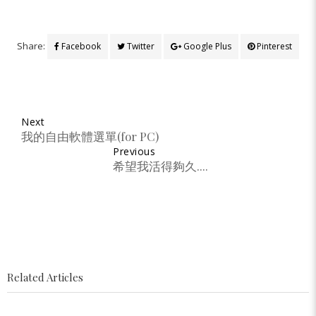
Share:
Facebook
Twitter
Google Plus
Pinterest
Next
我的自由軟體選單(for PC)
Previous
希望我活得夠久....
Related Articles