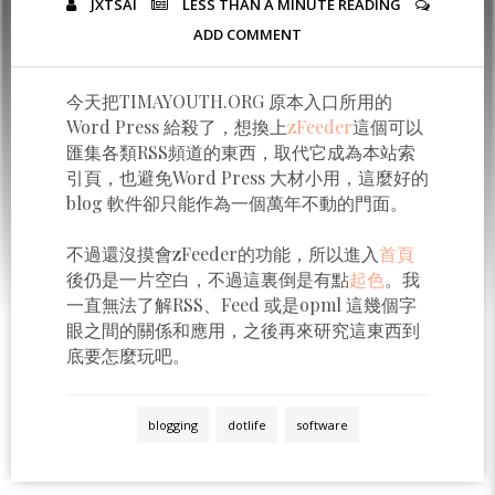
JXTSAI
LESS THAN A MINUTE
READING
ADD COMMENT
今天把TIMAYOUTH.ORG 原本入口所用的
Word Press 給殺了，想換上
zFeeder
這個可以
匯集各類RSS頻道的東西，取代它成為本站索
引頁，也避免Word Press 大材小用，這麼好的
blog 軟件卻只能作為一個萬年不動的門面。
不過還沒摸會zFeeder的功能，所以進入
首頁
後仍是一片空白，不過這裏倒是有點
起色
。我
一直無法了解RSS、Feed 或是opml 這幾個字
眼之間的關係和應用，之後再來研究這東西到
底要怎麼玩吧。
blogging
dotlife
software