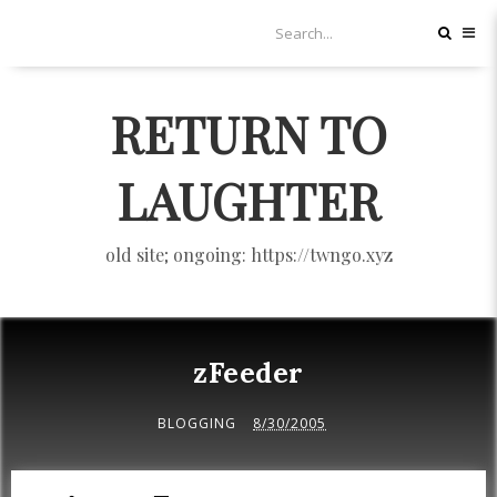
RETURN TO
LAUGHTER
old site; ongoing: https://twngo.xyz
zFeeder
BLOGGING
8/30/2005