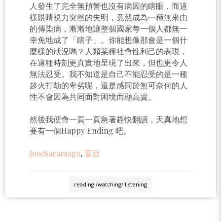
人發生了完全無預警也沒有病因的瞎眼，而這
樣眼睛視力突然的失明，竟然成為一種無來由
的傳染病，漸漸地讓整個國家每一個人都無一
幸免地成了「瞎子」。你能想像那會是一個什
麼樣的狀況嗎？人類某種社會性利己的表現，
在這種時刻更真實地呈現了出來，但也更令人
無法忍受。我不知道是自己不能忍受的是一種
趁火打劫的卑劣呢，還是感同於無可奈何的人
性不會因為共同面對困境而顯高貴。
然後我便會一頁一頁急著趕快翻讀，天真地想
要有一個Happy Ending 吧。
JoseSaramago
,
盲目
reading /watching/ listening