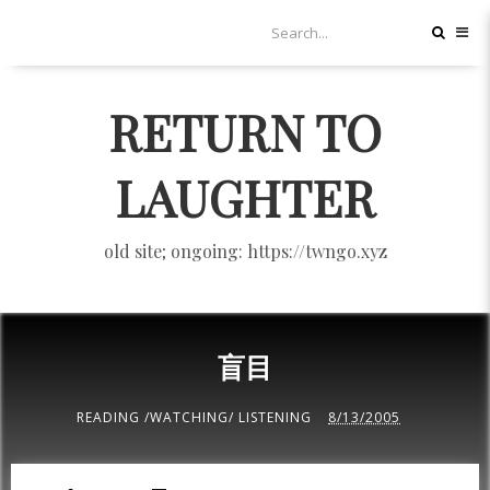
RETURN TO
LAUGHTER
old site; ongoing: https://twngo.xyz
盲目
READING /WATCHING/ LISTENING
8/13/2005