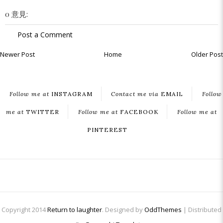
0 意見:
Post a Comment
Newer Post
Home
Older Post
Follow me at
INSTAGRAM
Contact me via
EMAIL
Follow
me at
TWITTER
Follow me at
FACEBOOK
Follow me at
PINTEREST
Copyright 2014
Return to laughter
. Designed by
OddThemes
| Distributed