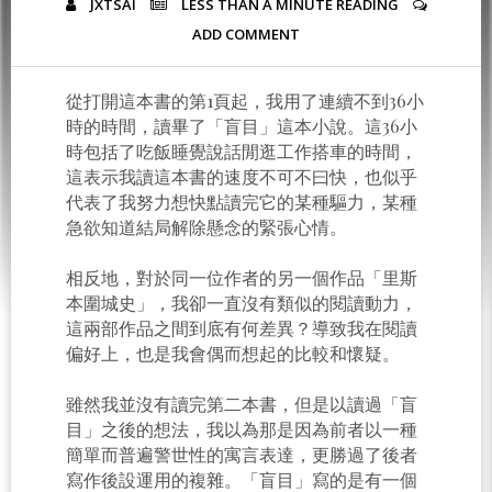
JXTSAI
LESS THAN A MINUTE
READING
ADD COMMENT
從打開這本書的第1頁起，我用了連續不到36小
時的時間，讀畢了「盲目」這本小說。這36小
時包括了吃飯睡覺說話閒逛工作搭車的時間，
這表示我讀這本書的速度不可不曰快，也似乎
代表了我努力想快點讀完它的某種驅力，某種
急欲知道結局解除懸念的緊張心情。
相反地，對於同一位作者的另一個作品「里斯
本圍城史」，我卻一直沒有類似的閱讀動力，
這兩部作品之間到底有何差異？導致我在閱讀
偏好上，也是我會偶而想起的比較和懷疑。
雖然我並沒有讀完第二本書，但是以讀過「盲
目」之後的想法，我以為那是因為前者以一種
簡單而普遍警世性的寓言表達，更勝過了後者
寫作後設運用的複雜。「盲目」寫的是有一個