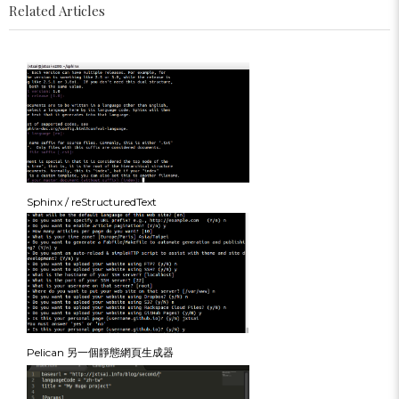
Related Articles
Sphinx / reStructuredText
Pelican 另一個靜態網頁生成器