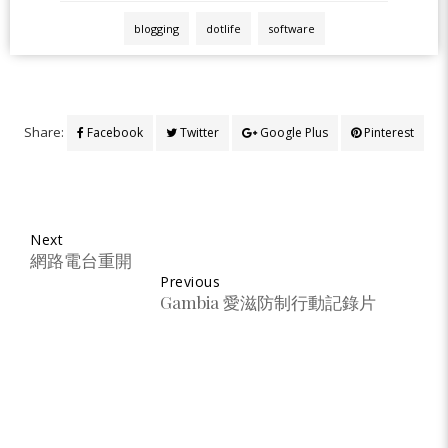
blogging
dotlife
software
Share:
Facebook
Twitter
Google Plus
Pinterest
Next
網路電台重開
Previous
Gambia 愛滋防制行動記錄片