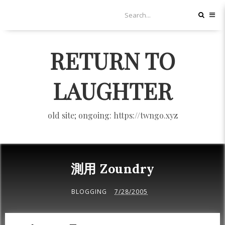
RETURN TO
LAUGHTER
old site; ongoing: https://twngo.xyz
測用 Zoundry
BLOGGING
7/28/2005