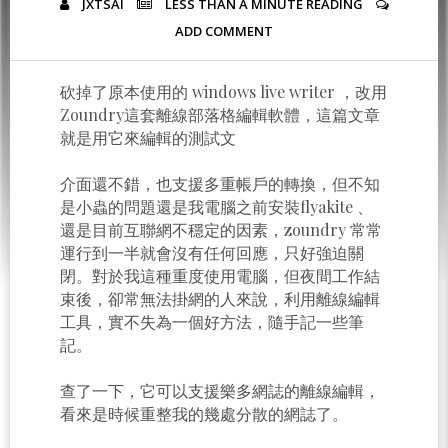
JXTSAI
LESS THAN A MINUTE
READING
ADD COMMENT
砍掉了原本使用的 windows live writer ，改用
Zoundry這套離線部落格編輯軟體，這篇文章
就是用它來編輯的測試文
介面還不錯，也支援多重帳戶的轉換，但不知
是小蟲的問題還是我電腦之前安裝flyakite 、
還是目前互聯網不穩定的因素，zoundry 常常
運行到一半就會沒有任何回應，只好強迫關
閉。對於我這種重度使用電腦，但夜間工作結
束後，卻常無法掛網的人來說，利用離線編輯
工具，實不失為一個好方法，隨手記一些筆
記。
查了一下，它可以支援樂多網誌的離線編輯，
看來是時候重整我的幾處分散的網誌了。