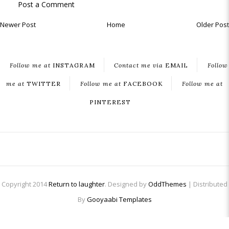
Post a Comment
Newer Post
Home
Older Post
Follow me at
INSTAGRAM
Contact me via
EMAIL
Follow
me at
TWITTER
Follow me at
FACEBOOK
Follow me at
PINTEREST
Copyright 2014
Return to laughter
. Designed by
OddThemes
| Distributed
By
Gooyaabi Templates